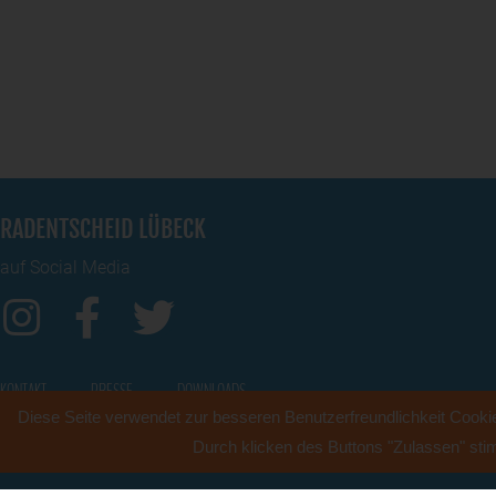
RADENTSCHEID LÜBECK
auf Social Media
KONTAKT
PRESSE
DOWNLOADS
Diese Seite verwendet zur besseren Benutzerfreundlichkeit Cooki
Durch klicken des Buttons "Zulassen" st