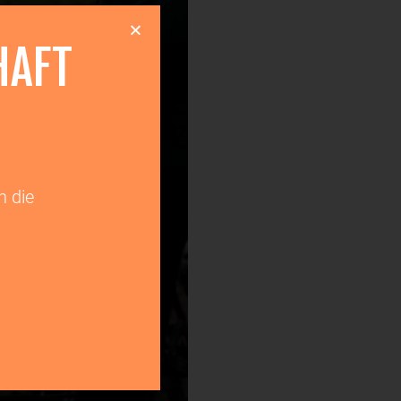
HAFT
h die