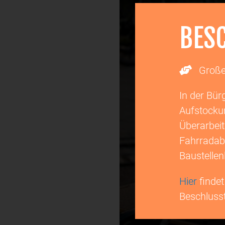
BES
Große
In der Bü
Aufstockun
Überarbeit
Fahrradabs
Baustellen
Hier
findet
Beschlusst