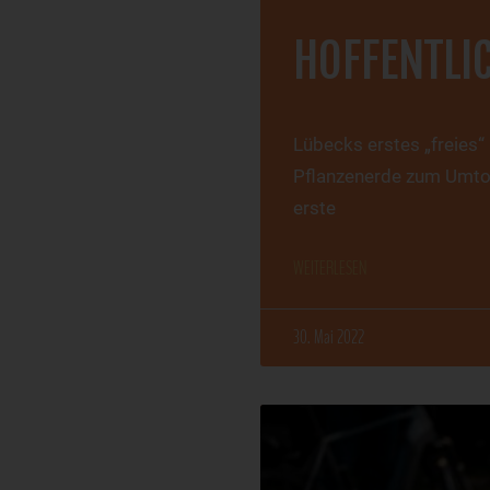
HOFFENTLIC
Lübecks erstes „freies“ 
Pflanzenerde zum Umtop
erste
WEITERLESEN
30. Mai 2022