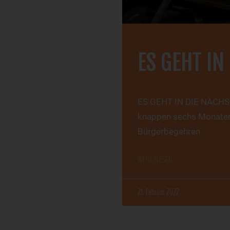
ES GEHT IN
ES GEHT IN DIE NÄCHSTE
knappen sechs Monaten
Bürgerbegehren
WEITERLESEN
21. Februar 2022